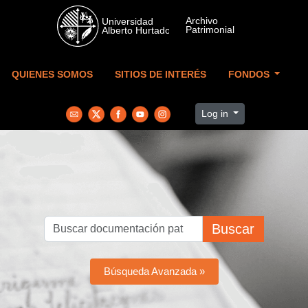
Skip to main content
QUIENES SOMOS
SITIOS DE INTERÉS
FONDOS
Log in
Buscar
Búsqueda Avanzada »