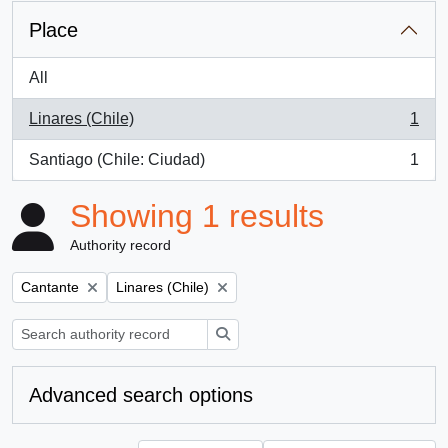
Place
All
Linares (Chile)
1
, 1 results
Santiago (Chile: Ciudad)
1
, 1 results
Showing 1 results
Authority record
Remove filter:
Remove filter:
Cantante
Linares (Chile)
Search
Advanced search options