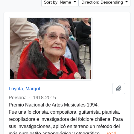
Sort by: Name
Direction: Descending
Add t
Loyola, Margot
Persona
·
1918-2015
Premio Nacional de Artes Musicales 1994.
Fue una folclorista, compositora, guitarrista, pianista,
recopiladora e investigadora del folclore chilena. Para
sus investigaciones, aplicó en terreno un método del
más puro estilo antropológico y etnográfico,
…
read