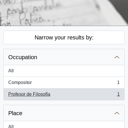
Narrow your results by:
Occupation
All
Compositor
1
, 1 results
Profesor de Filosofía
1
, 1 results
Place
All