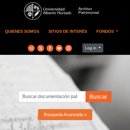
Skip to main content
QUIENES SOMOS
SITIOS DE INTERÉS
FONDOS
Log in
Buscar
Búsqueda Avanzada »