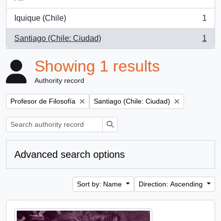
Iquique (Chile)
1
, 1 results
Santiago (Chile: Ciudad)
1
, 1 results
Showing 1 results
Authority record
Remove filter:
Remove filter:
Profesor de Filosofía
Santiago (Chile: Ciudad)
Search
Advanced search options
Sort by: Name
Direction: Ascending