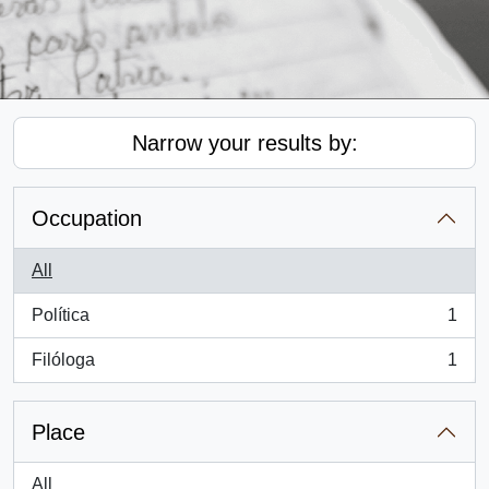
Narrow your results by:
Occupation
All
Política
1
, 1 results
Filóloga
1
, 1 results
Place
All