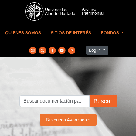
Skip to main content
QUIENES SOMOS
SITIOS DE INTERÉS
FONDOS
Log in
Buscar
Búsqueda Avanzada »