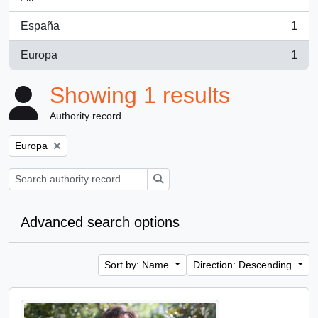
España
1
, 1 results
Europa
1
, 1 results
Showing 1 results
Authority record
Remove filter:
Europa
Search
Advanced search options
Sort by: Name
Direction: Descending