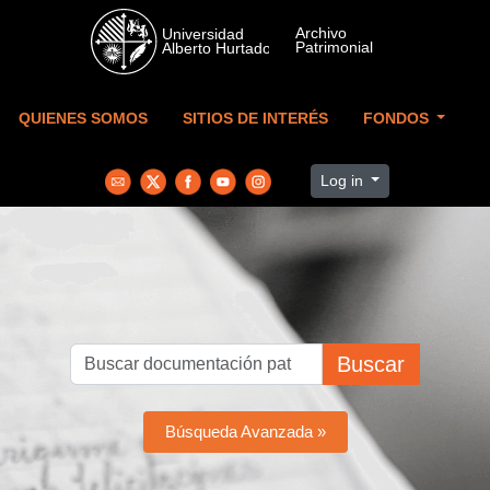
Skip to main content
QUIENES SOMOS
SITIOS DE INTERÉS
FONDOS
Log in
Buscar
Búsqueda Avanzada »