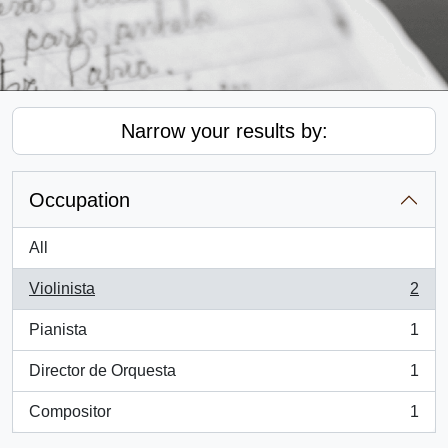
Narrow your results by:
Occupation
All
Violinista
2
, 2 results
Pianista
1
, 1 results
Director de Orquesta
1
, 1 results
Compositor
1
, 1 results