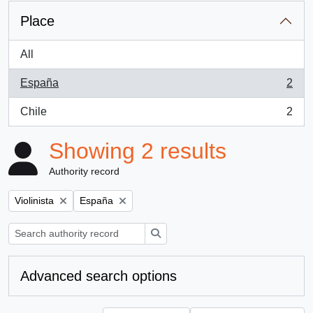
Place
All
España
2
, 2 results
Chile
2
, 2 results
Showing 2 results
Authority record
Remove filter:
Remove filter:
Violinista
España
Search
Advanced search options