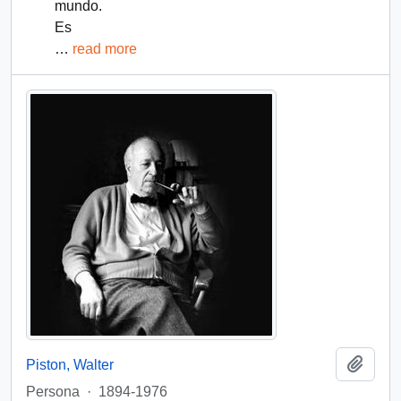
mundo.
Es
…
read more
Añadi
Piston, Walter
Persona
·
1894-1976