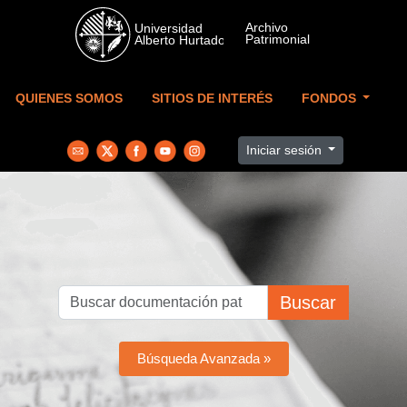
Skip to main content
QUIENES SOMOS
SITIOS DE INTERÉS
FONDOS
Iniciar sesión
Buscar
Búsqueda Avanzada »