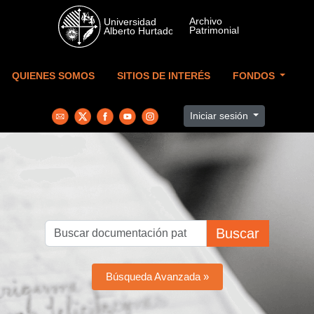
Skip to main content
QUIENES SOMOS
SITIOS DE INTERÉS
FONDOS
Iniciar sesión
Buscar
Búsqueda Avanzada »