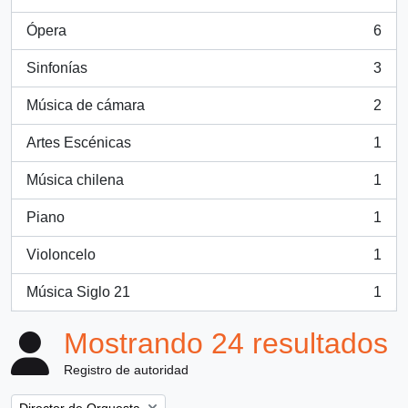
, 10 resultados
Ópera
6
, 6 resultados
Sinfonías
3
, 3 resultados
Música de cámara
2
, 2 resultados
Artes Escénicas
1
, 1 resultados
Música chilena
1
, 1 resultados
Piano
1
, 1 resultados
Violoncelo
1
, 1 resultados
Música Siglo 21
1
, 1 resultados
Mostrando 24 resultados
Registro de autoridad
Remove filter: