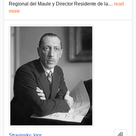
Regional del Maule y Director Residente de la
…
read
more
Añadi
Stravinsky, Igor