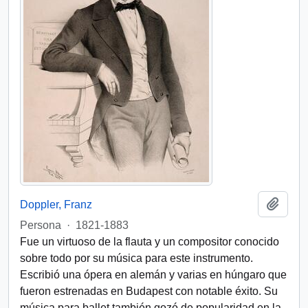
Añadi
Doppler, Franz
Persona
·
1821-1883
Fue un virtuoso de la flauta y un compositor conocido
sobre todo por su música para este instrumento.
Escribió una ópera en alemán y varias en húngaro que
fueron estrenadas en Budapest con notable éxito. Su
música para ballet también gozó de popularidad en la