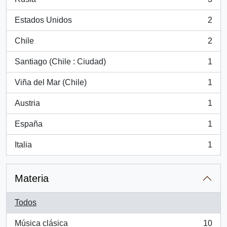
, 3 resultados
Estados Unidos
2
, 2 resultados
Chile
2
, 2 resultados
Santiago (Chile : Ciudad)
1
, 1 resultados
Viña del Mar (Chile)
1
, 1 resultados
Austria
1
, 1 resultados
España
1
, 1 resultados
Italia
1
, 1 resultados
Materia
Todos
Música clásica
10