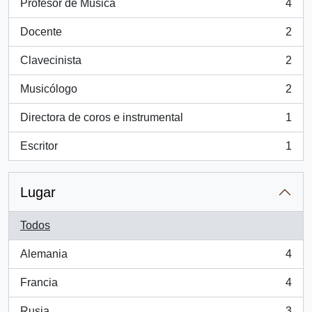
Profesor de Música
4
, 4 resultados
Docente
2
, 2 resultados
Clavecinista
2
, 2 resultados
Musicólogo
2
, 2 resultados
Directora de coros e instrumental
1
, 1 resultados
Escritor
1
, 1 resultados
Lugar
Todos
Alemania
4
, 4 resultados
Francia
4
, 4 resultados
Rusia
3