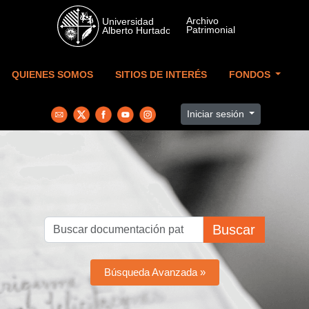
Skip to main content
QUIENES SOMOS
SITIOS DE INTERÉS
FONDOS
Iniciar sesión
Buscar
Búsqueda Avanzada »