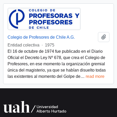
Añadi
Colegio de Profesores de Chile A.G.
Entidad colectiva
·
1975
El 16 de octubre de 1974 fue publicado en el Diario
Oficial el Decreto Ley Nº 678, que crea el Colegio de
Profesores, en ese momento la organización gremial
única del magisterio, ya que se habían disuelto todas
las existentes al momento del Golpe de
…
read more