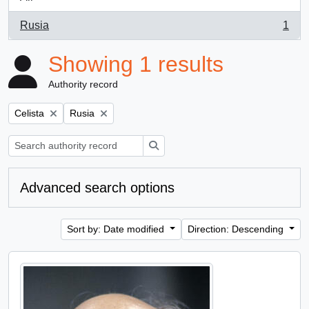
Rusia
1
, 1 results
Showing 1 results
Authority record
Remove filter:
Remove filter:
Celista
Rusia
Search
Advanced search options
Sort by: Date modified
Direction: Descending