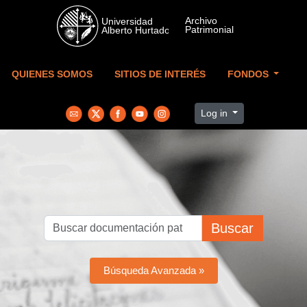
Skip to main content
QUIENES SOMOS
SITIOS DE INTERÉS
FONDOS
Log in
Buscar
Búsqueda Avanzada »