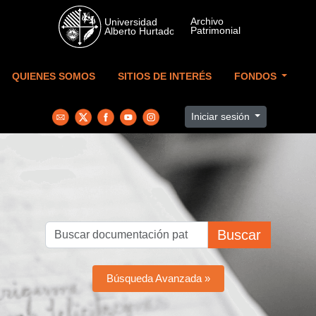
Skip to main content
QUIENES SOMOS
SITIOS DE INTERÉS
FONDOS
Iniciar sesión
Buscar
Búsqueda Avanzada »