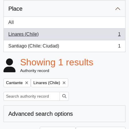
Place
All
Linares (Chile)
1
, 1 results
Santiago (Chile: Ciudad)
1
, 1 results
Showing 1 results
Authority record
Remove filter:
Remove filter:
Cantante
Linares (Chile)
Search
Advanced search options