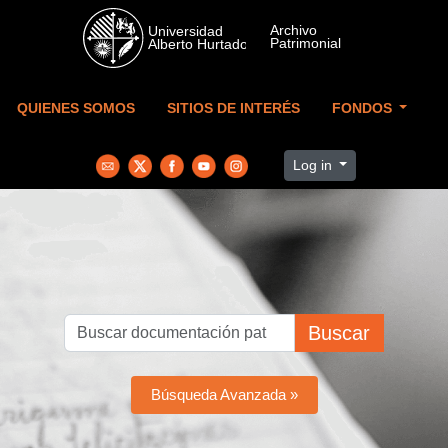
Skip to main content
QUIENES SOMOS
SITIOS DE INTERÉS
FONDOS
Log in
Buscar
Búsqueda Avanzada »