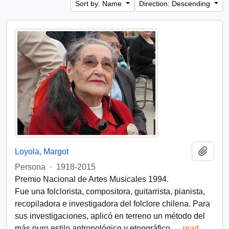
Sort by: Name
Direction: Descending
Add t
Loyola, Margot
Persona
·
1918-2015
Premio Nacional de Artes Musicales 1994.
Fue una folclorista, compositora, guitarrista, pianista,
recopiladora e investigadora del folclore chilena. Para
sus investigaciones, aplicó en terreno un método del
más puro estilo antropológico y etnográfico,
…
read