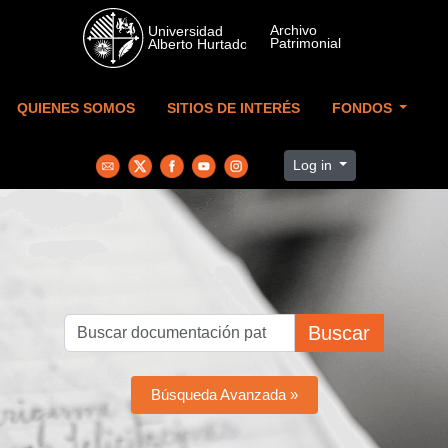
Skip to main content
QUIENES SOMOS
SITIOS DE INTERÉS
FONDOS
Log in
Buscar
Búsqueda Avanzada »