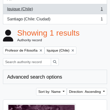
Iquique (Chile)
1
, 1 results
Santiago (Chile: Ciudad)
1
, 1 results
Showing 1 results
Authority record
Remove filter:
Remove filter:
Profesor de Filosofía
Iquique (Chile)
Search
Advanced search options
Sort by: Name
Direction: Ascending