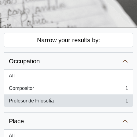
Narrow your results by:
Occupation
All
Compositor
1
, 1 results
Profesor de Filosofía
1
, 1 results
Place
All