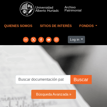
Skip to main content
QUIENES SOMOS
SITIOS DE INTERÉS
FONDOS
Log in
Buscar
Búsqueda Avanzada »