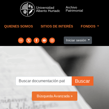
Skip to main content
QUIENES SOMOS
SITIOS DE INTERÉS
FONDOS
Iniciar sesión
Buscar
Búsqueda Avanzada »