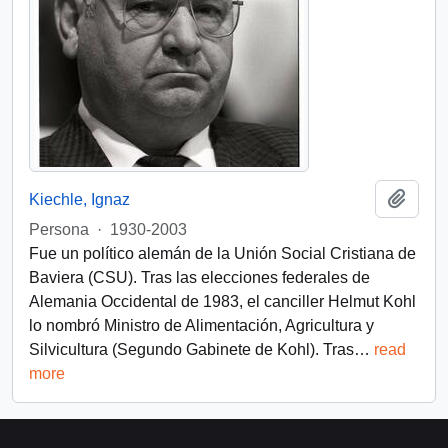
Add t
Kiechle, Ignaz
Persona
·
1930-2003
Fue un político alemán de la Unión Social Cristiana de
Baviera (CSU). Tras las elecciones federales de
Alemania Occidental de 1983, el canciller Helmut Kohl
lo nombró Ministro de Alimentación, Agricultura y
Silvicultura (Segundo Gabinete de Kohl). Tras
…
read
more