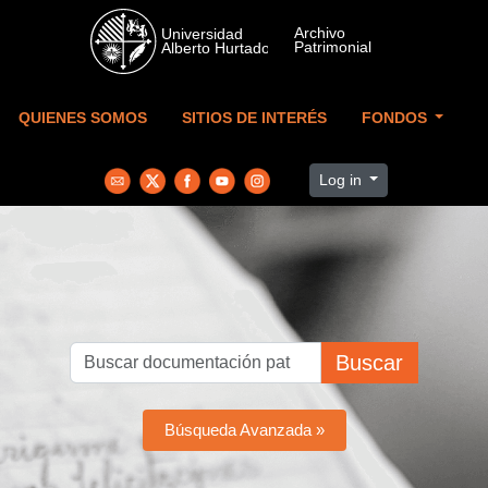
Skip to main content
QUIENES SOMOS
SITIOS DE INTERÉS
FONDOS
Log in
Buscar
Búsqueda Avanzada »