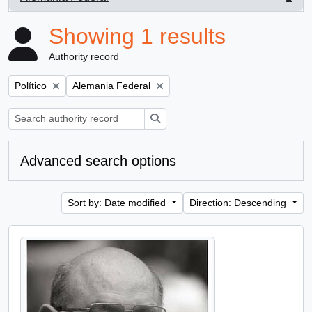
, 1 results
Showing 1 results
Authority record
Remove filter:
Remove filter:
Político
Alemania Federal
Search
Advanced search options
Sort by: Date modified
Direction: Descending