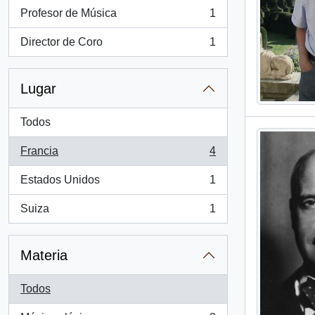
Profesor de Música
1
, 1 resultados
Director de Coro
1
, 1 resultados
Lugar
Todos
Francia
4
, 4 resultados
Estados Unidos
1
, 1 resultados
Suiza
1
, 1 resultados
Materia
Todos