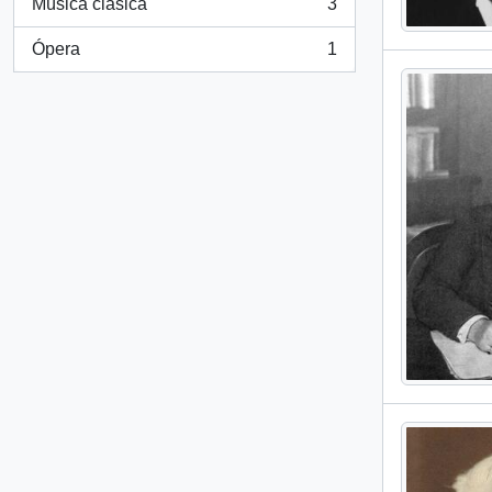
Música clásica
3
, 3 resultados
Ópera
1
, 1 resultados