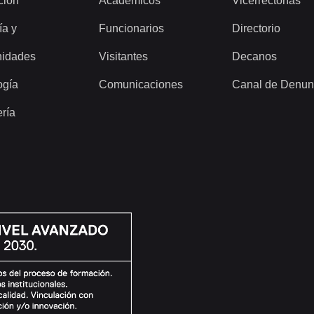
ción
Académicos
Vicerrectorías
ía y
Funcionarios
Directorio
idades
Visitantes
Decanos
ogía
Comunicaciones
Canal de Denun
ería