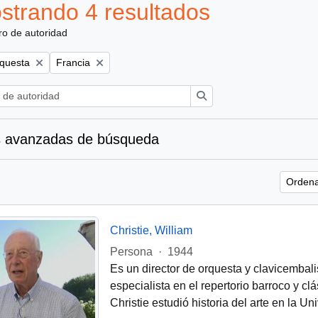
strando 4 resultados
ro de autoridad
Remove filter:
rquesta
Francia
Búsqueda
 avanzadas de búsqueda
Ordena
Christie, William
Persona
·
1944
Es un director de orquesta y clavicemba
especialista en el repertorio barroco y clá
Christie estudió historia del arte en la Un