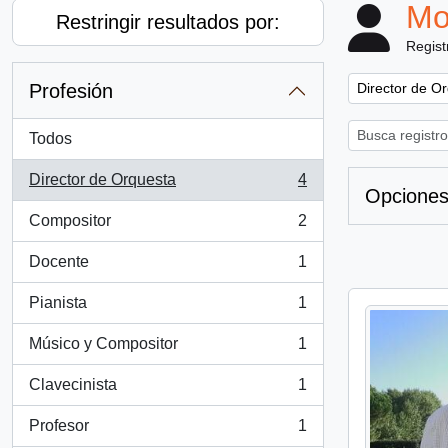
Mo
Restringir resultados por:
Regist
Remove filter:
Profesión
Director de O
Todos
Director de Orquesta
4
, 4 resultados
Opciones
Compositor
2
, 2 resultados
Docente
1
, 1 resultados
Pianista
1
, 1 resultados
Músico y Compositor
1
, 1 resultados
Clavecinista
1
, 1 resultados
Profesor
1
, 1 resultados