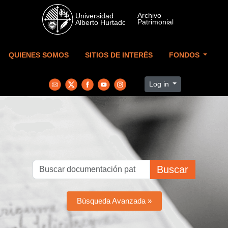
Skip to main content
QUIENES SOMOS
SITIOS DE INTERÉS
FONDOS
Log in
Buscar
Búsqueda Avanzada »