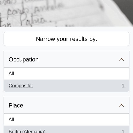
Narrow your results by:
Occupation
All
Compositor
1
, 1 results
Place
All
Berlin (Alemania)
1