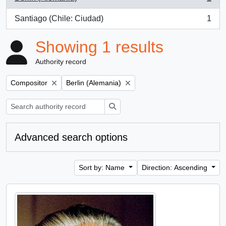
, 1 results
Santiago (Chile: Ciudad)
1
, 1 results
Showing 1 results
Authority record
Remove filter:
Remove filter:
Compositor
Berlin (Alemania)
Search
Advanced search options
Sort by: Name
Direction: Ascending