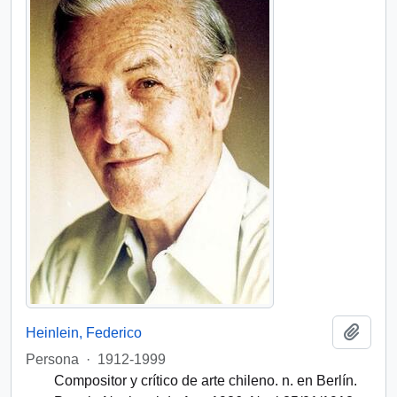
Add t
Heinlein, Federico
Persona
·
1912-1999
Compositor y crítico de arte chileno. n. en Berlín.