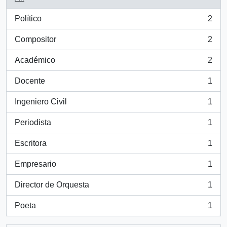
Político
2
, 2 results
Compositor
2
, 2 results
Académico
2
, 2 results
Docente
1
, 1 results
Ingeniero Civil
1
, 1 results
Periodista
1
, 1 results
Escritora
1
, 1 results
Empresario
1
, 1 results
Director de Orquesta
1
, 1 results
Poeta
1
, 1 results