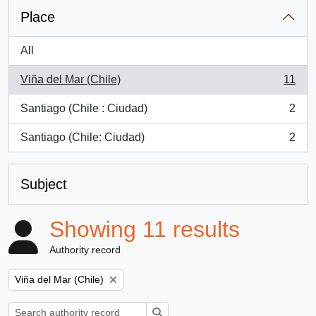
Place
All
Viña del Mar (Chile)
11
, 11 results
Santiago (Chile : Ciudad)
2
, 2 results
Santiago (Chile: Ciudad)
2
, 2 results
Subject
Showing 11 results
Authority record
Remove filter:
Viña del Mar (Chile)
Search