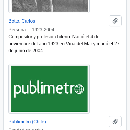
Add t
Botto, Carlos
Persona
·
1923-2004
Compositor y profesor chileno. Nació el 4 de
noviembre del año 1923 en Viña del Mar y murió el 27
de junio de 2004.
Add t
Publimetro (Chile)