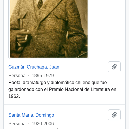
Add t
Guzmán Cruchaga, Juan
Persona
·
1895-1979
Poeta, dramaturgo y diplomático chileno que fue
galardonado con el Premio Nacional de Literatura en
1962.
Add t
Santa María, Domingo
Persona
·
1920-2006