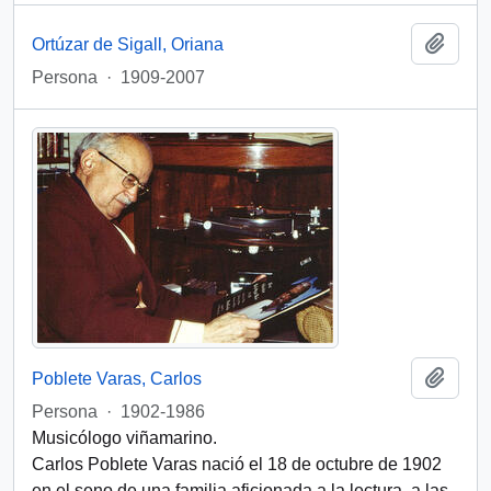
Add t
Ortúzar de Sigall, Oriana
Persona
·
1909-2007
Add t
Poblete Varas, Carlos
Persona
·
1902-1986
Musicólogo viñamarino.
Carlos Poblete Varas nació el 18 de octubre de 1902
en el seno de una familia aficionada a la lectura, a las