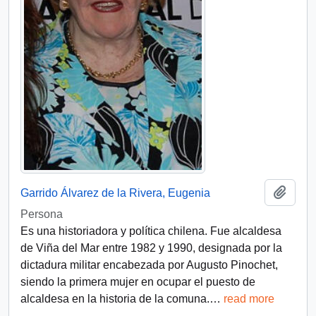
Add t
Garrido Álvarez de la Rivera, Eugenia
Persona
Es una historiadora y política chilena. Fue alcaldesa
de Viña del Mar entre 1982 y 1990, designada por la
dictadura militar encabezada por Augusto Pinochet,
siendo la primera mujer en ocupar el puesto de
alcaldesa en la historia de la comuna.
…
read more