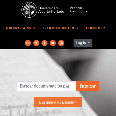
Skip to main content
QUIENES SOMOS
SITIOS DE INTERÉS
FONDOS
Log in
Buscar
Búsqueda Avanzada »