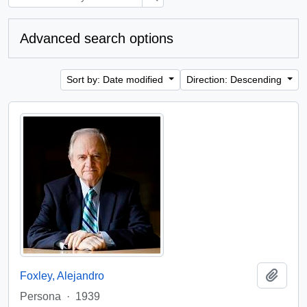
Advanced search options
Sort by: Date modified
Direction: Descending
Add t
Foxley, Alejandro
Persona
·
1939