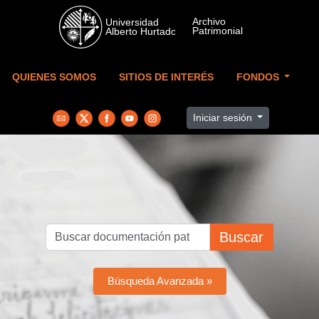
Skip to main content
QUIENES SOMOS
SITIOS DE INTERÉS
FONDOS
Iniciar sesión
Buscar
Búsqueda Avanzada »