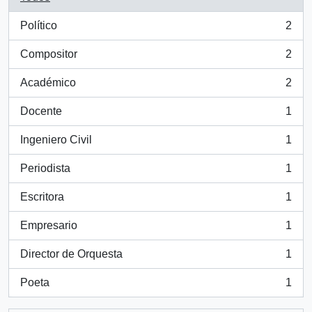
Político
2
, 2 resultados
Compositor
2
, 2 resultados
Académico
2
, 2 resultados
Docente
1
, 1 resultados
Ingeniero Civil
1
, 1 resultados
Periodista
1
, 1 resultados
Escritora
1
, 1 resultados
Empresario
1
, 1 resultados
Director de Orquesta
1
, 1 resultados
Poeta
1
, 1 resultados