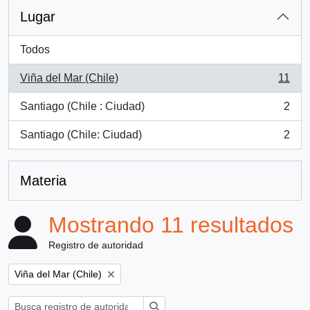
Lugar
Todos
Viña del Mar (Chile)
11
, 11 resultados
Santiago (Chile : Ciudad)
2
, 2 resultados
Santiago (Chile: Ciudad)
2
, 2 resultados
Materia
Mostrando 11 resultados
Registro de autoridad
Remove filter:
Viña del Mar (Chile)
Búsqueda