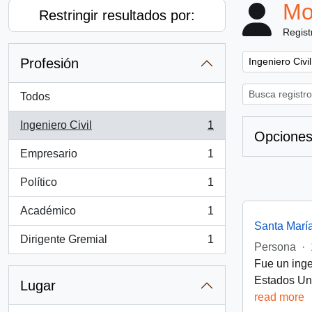
Mo
Restringir resultados por:
Regist
Remove filter:
Profesión
Ingeniero Civil
Todos
Ingeniero Civil
1
, 1 resultados
Opciones
Empresario
1
, 1 resultados
Político
1
, 1 resultados
Académico
1
, 1 resultados
Santa Marí
Dirigente Gremial
1
, 1 resultados
Persona
·
Fue un inge
Estados Uni
Lugar
read more