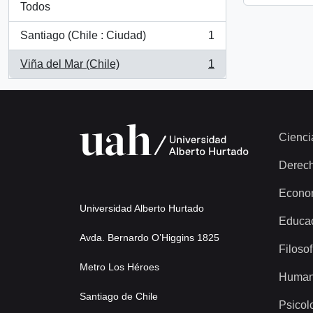
Todos
Santiago (Chile : Ciudad)
1
, 1 resultados
Viña del Mar (Chile)
1
, 1 resultados
Cienci
Derec
Econo
Universidad Alberto Hurtado
Educa
Avda. Bernardo O’Higgins 1825
Filosof
Metro Los Héroes
Human
Santiago de Chile
Psicol