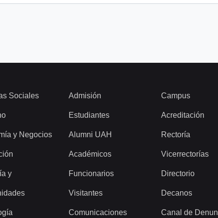
as Sociales
Admisión
Campus
ho
Estudiantes
Acreditación
mía y Negocios
Alumni UAH
Rectoría
ción
Académicos
Vicerrectorías
ía y
Funcionarios
Directorio
idades
Visitantes
Decanos
ogía
Comunicaciones
Canal de Denun