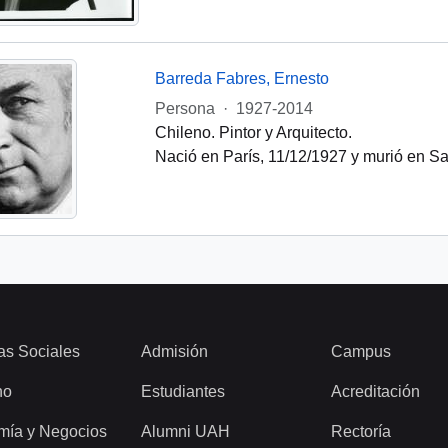
Barreda Fabres, Ernesto
Persona
·
1927-2014
Chileno. Pintor y Arquitecto.
Nació en París, 11/12/1927 y murió en Sa
as Sociales
Admisión
Campus
ho
Estudiantes
Acreditación
mía y Negocios
Alumni UAH
Rectoría