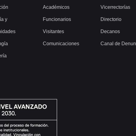
ción
Académicos
Vicerrectorías
ía y
Funcionarios
Directorio
idades
Visitantes
Decanos
ogía
Comunicaciones
Canal de Denun
ería