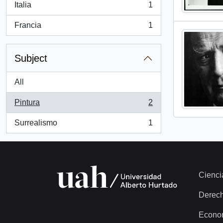
Italia
1
, 1 results
Francia
1
, 1 results
Subject
All
Pintura
2
, 2 results
Surrealismo
1
, 1 results
Cienci
Derec
Econo