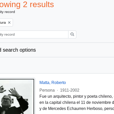
owing 2 results
ity record
ove filter:
tura
Search
 search options
Matta, Roberto
Persona
·
1911-2002
Fue un arquitecto, pintor y poeta chileno
en la capital chilena el 11 de noviembre 
y de Mercedes Echaurren Herboso, pers