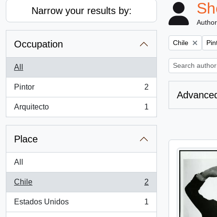
Sh
Narrow your results by:
Author
Remove filter:
Rem
Occupation
Chile
Pin
All
Pintor
2
, 2 results
Advanced
Arquitecto
1
, 1 results
Place
All
Chile
2
, 2 results
Estados Unidos
1
, 1 results