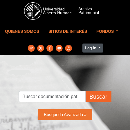
Skip to main content
QUIENES SOMOS
SITIOS DE INTERÉS
FONDOS
Log in
Buscar
Búsqueda Avanzada »