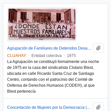
Add t
Agrupación de Familiares de Detenidos Desaparecidos (Chile)
CLUAHAY
·
Entidad colectiva
·
1975
La Agrupación se constituyó formalmente una noche
de 1975 en la casa del sindicalista Clotario Blest,
ubicada en calle Ricardo Santa Cruz de Santiago
Centro, contando con el patrocinio del Comité de
Defensa de Derechos Humanos (CODEH), al que
Blest pertenecía
Add t
Concertación de Mujeres por la Democracia (Santiago, Chile)