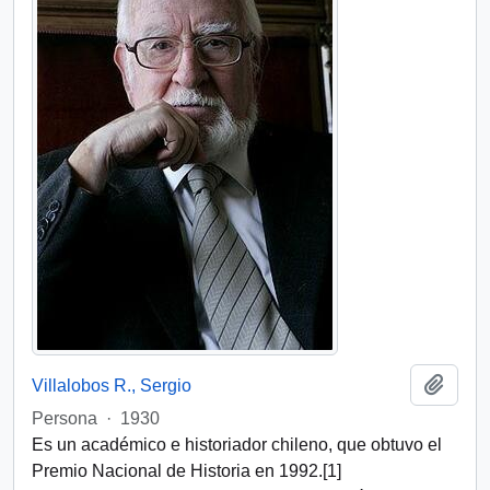
Add t
Villalobos R., Sergio
Persona
·
1930
Es un académico e historiador chileno, que obtuvo el
Premio Nacional de Historia en 1992.[1]​