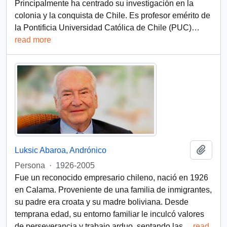
Principalmente ha centrado su investigación en la
colonia y la conquista de Chile. Es profesor emérito de
la Pontificia Universidad Católica de Chile (PUC)
…
read more
Add t
Luksic Abaroa, Andrónico
Persona
·
1926-2005
Fue un reconocido empresario chileno, nació en 1926
en Calama. Proveniente de una familia de inmigrantes,
su padre era croata y su madre boliviana. Desde
temprana edad, su entorno familiar le inculcó valores
de perseverancia y trabajo arduo, sentando las
…
read