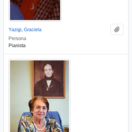
Add t
Yazigi, Graciela
Persona
Pianista