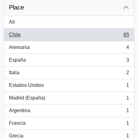
Place
All
Chile
65
, 65 results
Alemania
4
, 4 results
España
3
, 3 results
Italia
2
, 2 results
Estados Unidos
1
, 1 results
Madrid (España)
1
, 1 results
Argentina
1
, 1 results
Francia
1
, 1 results
Grecia
1