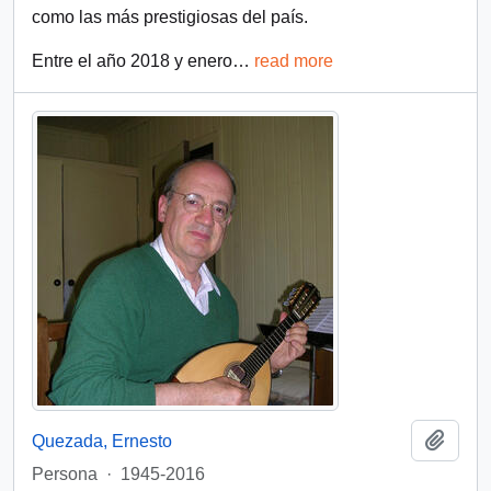
como las más prestigiosas del país.
Entre el año 2018 y enero
…
read more
Add t
Quezada, Ernesto
Persona
·
1945-2016