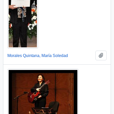
Add t
Morales Quintana, María Soledad