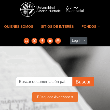
Skip to main content
QUIENES SOMOS
SITIOS DE INTERÉS
FONDOS
Log in
Buscar
Búsqueda Avanzada »