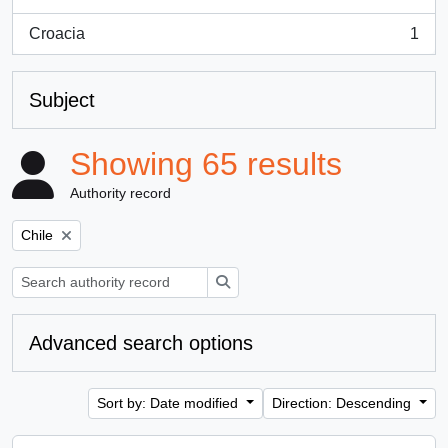
, 1 results
Croacia
1
, 1 results
Subject
Showing 65 results
Authority record
Remove filter:
Chile
Search
Advanced search options
Sort by: Date modified
Direction: Descending