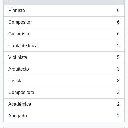
Pianista
6
, 6 results
Compositor
6
, 6 results
Guitarrista
6
, 6 results
Cantante lírica
5
, 5 results
Violinista
5
, 5 results
Arquitecto
3
, 3 results
Celista
3
, 3 results
Compositora
2
, 2 results
Académica
2
, 2 results
Abogado
2
, 2 results