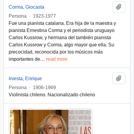
Add t
Corma, Giocasta
Persona
·
1923-1977
Fue una pianista catalana. Era hija de la maestra y
pianista Ernestina Corma y el periodista uruguayo
Carlos Kussrow, y hermana del también pianista
Carlos Kussrow y Corma, algo mayor que ella. Su
precocidad, reconocida por los músicos más
importantes de
…
read more
Add t
Iniesta, Enrique
Persona
·
1906-1969
Violinista chileno. Nacionalizado chileno