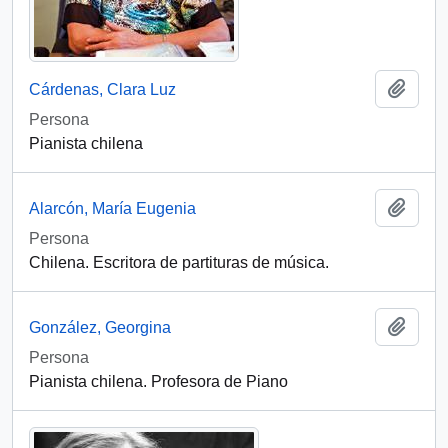
Add t
Cárdenas, Clara Luz
Persona
Pianista chilena
Add t
Alarcón, María Eugenia
Persona
Chilena. Escritora de partituras de música.
Add t
González, Georgina
Persona
Pianista chilena. Profesora de Piano