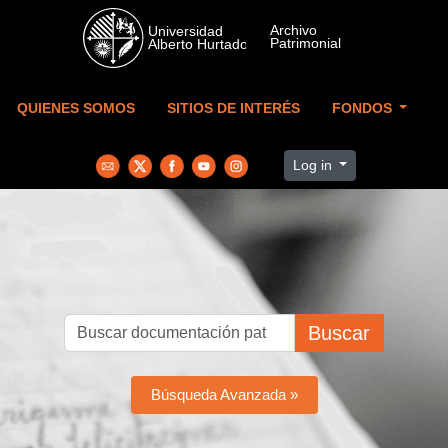
Skip to main content
QUIENES SOMOS
SITIOS DE INTERÉS
FONDOS
Log in
Buscar
Búsqueda Avanzada »