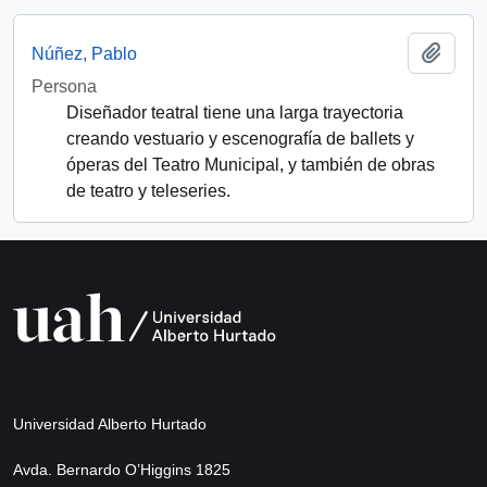
Add t
Núñez, Pablo
Persona
Diseñador teatral tiene una larga trayectoria
creando vestuario y escenografía de ballets y
óperas del Teatro Municipal, y también de obras
de teatro y teleseries.
Universidad Alberto Hurtado
Avda. Bernardo O’Higgins 1825