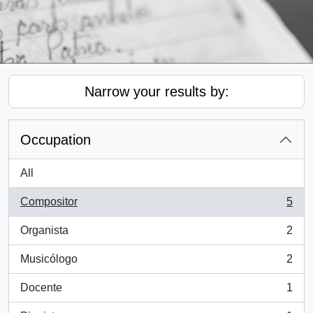
Narrow your results by:
Occupation
All
Compositor
5
, 5 results
Organista
2
, 2 results
Musicólogo
2
, 2 results
Docente
1
, 1 results