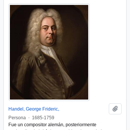
Add t
Handel, George Frideric,
Persona
·
1685-1759
Fue un compositor alemán, posteriormente