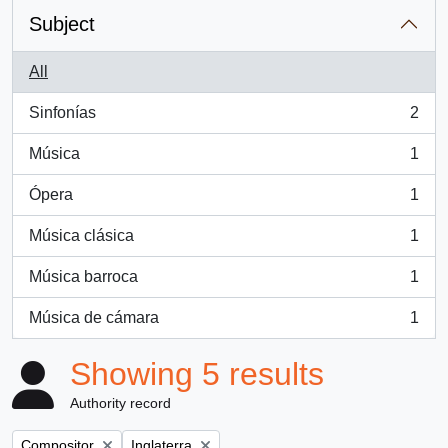
Subject
All
Sinfonías
2
, 2 results
Música
1
, 1 results
Ópera
1
, 1 results
Música clásica
1
, 1 results
Música barroca
1
, 1 results
Música de cámara
1
, 1 results
Showing 5 results
Authority record
Remove filter:
Remove filter:
Compositor
Inglaterra