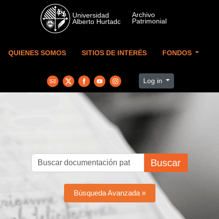
Skip to main content
QUIENES SOMOS
SITIOS DE INTERÉS
FONDOS
Log in
Buscar
Búsqueda Avanzada »