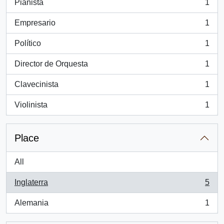
Pianista
1
, 1 results
Empresario
1
, 1 results
Político
1
, 1 results
Director de Orquesta
1
, 1 results
Clavecinista
1
, 1 results
Violinista
1
, 1 results
Place
All
Inglaterra
5
, 5 results
Alemania
1
, 1 results