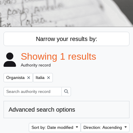
Narrow your results by:
Showing 1 results
Authority record
Remove filter:
Remove filter:
Organista
Italia
Search
Advanced search options
Sort by: Date modified
Direction: Ascending