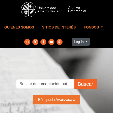
Skip to main content
QUIENES SOMOS
SITIOS DE INTERÉS
FONDOS
Log in
Buscar
Búsqueda Avanzada »