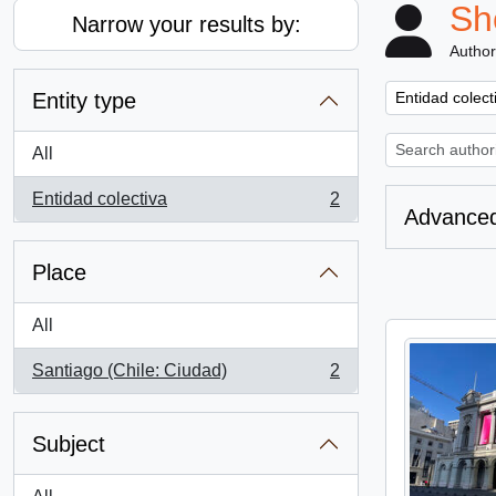
Sh
Narrow your results by:
Author
Remove filter:
Entity type
Entidad colect
All
Entidad colectiva
2
, 2 results
Advanced
Place
All
Santiago (Chile: Ciudad)
2
, 2 results
Subject