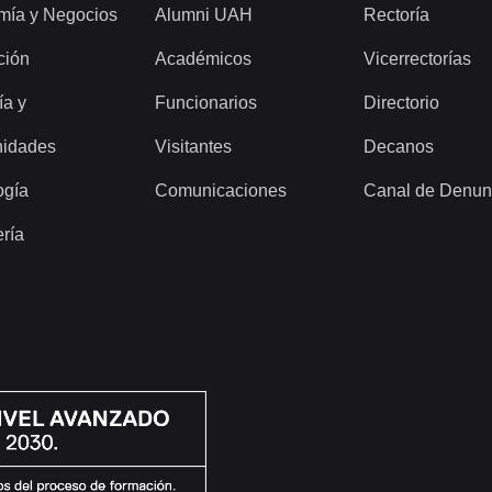
mía y Negocios
Alumni UAH
Rectoría
ción
Académicos
Vicerrectorías
ía y
Funcionarios
Directorio
idades
Visitantes
Decanos
ogía
Comunicaciones
Canal de Denun
ería