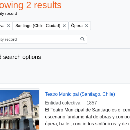
owing 2 results
ity record
Remove filter:
Remove filter:
iva
Santiago (Chile: Ciudad)
Ópera
Search
 search options
Teatro Municipal (Santiago, Chile)
Entidad colectiva
·
1857
El Teatro Municipal de Santiago es el cen
escenario fundamental de obras y compos
ópera, ballet, conciertos sinfónicos, y d