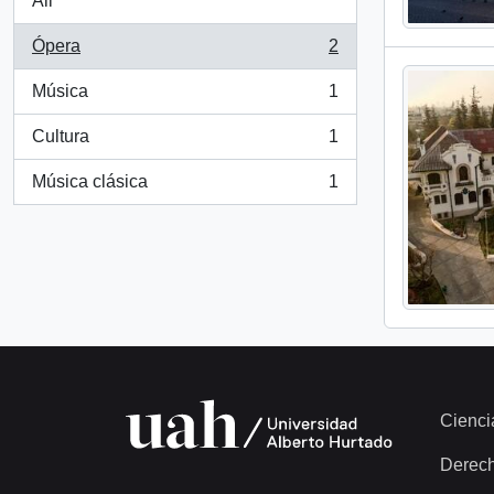
All
Ópera
2
, 2 results
Música
1
, 1 results
Cultura
1
, 1 results
Música clásica
1
, 1 results
Cienci
Derec