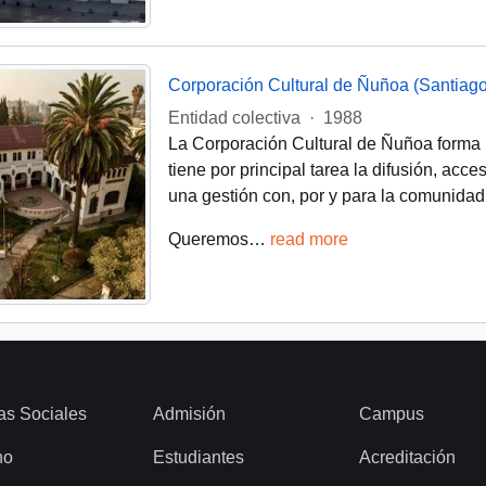
Corporación Cultural de Ñuñoa (Santiago
Entidad colectiva
·
1988
La Corporación Cultural de Ñuñoa forma 
tiene por principal tarea la difusión, acce
una gestión con, por y para la comunidad
Queremos
…
read more
as Sociales
Admisión
Campus
ho
Estudiantes
Acreditación