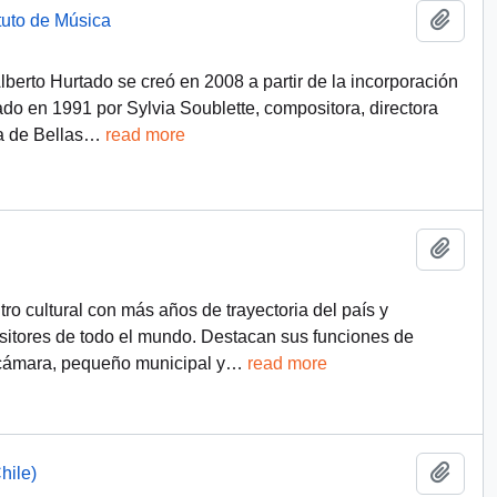
Add t
ituto de Música
Alberto Hurtado se creó en 2008 a partir de la incorporación
ado en 1991 por Sylvia Soublette, compositora, directora
a de Bellas
…
read more
Add t
tro cultural con más años de trayectoria del país y
itores de todo el mundo. Destacan sus funciones de
e cámara, pequeño municipal y
…
read more
Add t
hile)