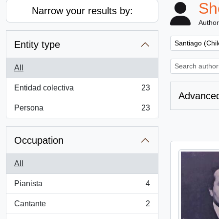
Sh
Narrow your results by:
Author
Remove filter:
Entity type
Santiago (Chil
All
Entidad colectiva
23
, 23 results
Advanced
Persona
23
, 23 results
Occupation
All
Pianista
4
, 4 results
Cantante
2
, 2 results