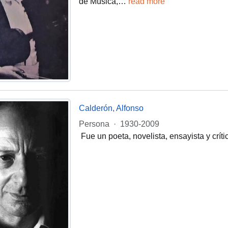
de Música,
…
read more
Calderón, Alfonso
Persona
·
1930-2009
​ Fue un poeta, novelista, ensayista y crí