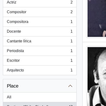
Actriz
2
, 2 results
Compositor
2
, 2 results
Compositora
1
, 1 results
Docente
1
, 1 results
Cantante lírica
1
, 1 results
Periodista
1
, 1 results
Escritor
1
, 1 results
Arquitecto
1
, 1 results
Place
All