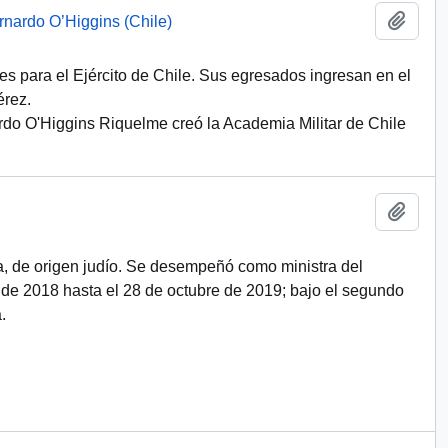
Add t
rnardo O’Higgins (Chile)
les para el Ejército de Chile. Sus egresados ingresan en el
érez.
rdo O'Higgins Riquelme creó la Academia Militar de Chile
Add t
a, de origen judío. Se desempeñó como ministra del
de 2018 hasta el 28 de octubre de 2019; bajo el segundo
.