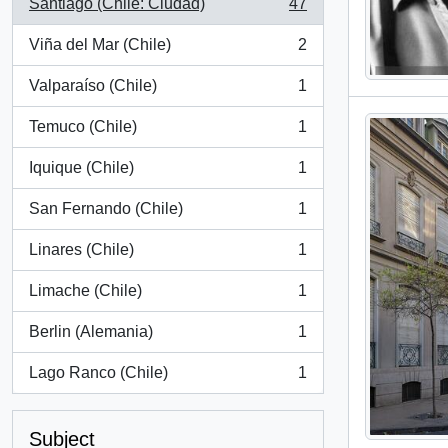
Santiago (Chile: Ciudad)
47
, 47 results
Viña del Mar (Chile)
2
, 2 results
Valparaíso (Chile)
1
, 1 results
Temuco (Chile)
1
, 1 results
Iquique (Chile)
1
, 1 results
San Fernando (Chile)
1
, 1 results
Linares (Chile)
1
, 1 results
Limache (Chile)
1
, 1 results
Berlin (Alemania)
1
, 1 results
Lago Ranco (Chile)
1
, 1 results
Subject