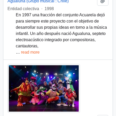
Add t
Agualuna (Grupo musical : Chile)
Entidad colectiva
·
1998
En 1997 una fracción del conjunto Acuarela dejó
para siempre este proyecto con el objetivo de
desarrollar sus propias ideas en torno a la música
infantil. Un año después nació Agualuna, septeto
electroacústico integrado por compositoras,
cantautoras,
…
read more