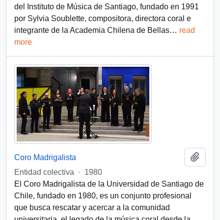
del Instituto de Música de Santiago, fundado en 1991
por Sylvia Soublette, compositora, directora coral e
integrante de la Academia Chilena de Bellas
…
read
more
Add t
Coro Madrigalista
Entidad colectiva
·
1980
El Coro Madrigalista de la Universidad de Santiago de
Chile, fundado en 1980, es un conjunto profesional
que busca rescatar y acercar a la comunidad
universitaria, el legado de la música coral desde la