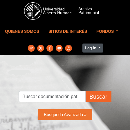
Skip to main content
QUIENES SOMOS
SITIOS DE INTERÉS
FONDOS
Log in
Buscar
Búsqueda Avanzada »