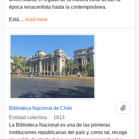
época renacentista hasta la contemporánea.
Está
…
read more
Add t
Biblioteca Nacional de Chile
Entidad colectiva
·
1813
La Biblioteca Nacional es una de las primeras
instituciones republicanas del país y, como tal, recoge