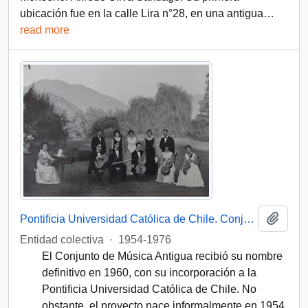
ubicación fue en la calle Lira n°28, en una antigua
…
read more
Add t
Pontificia Universidad Católica de Chile. Conjunto de Música Antigua
Entidad colectiva
·
1954-1976
El Conjunto de Música Antigua recibió su nombre
definitivo en 1960, con su incorporación a la
Pontificia Universidad Católica de Chile. No
obstante, el proyecto nace informalmente en 1954,