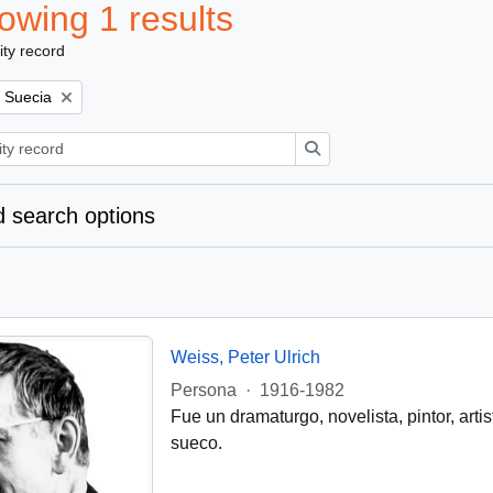
owing 1 results
ity record
Remove filter:
Suecia
Search
 search options
Weiss, Peter Ulrich
Persona
·
1916-1982
Fue un dramaturgo, novelista, pintor, art
sueco.