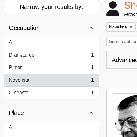
Sh
Narrow your results by:
Author
Remove filter:
Occupation
Novelista
All
Dramaturgo
1
, 1 results
Advanced
Pintor
1
, 1 results
Novelista
1
, 1 results
Cineasta
1
, 1 results
Place
All