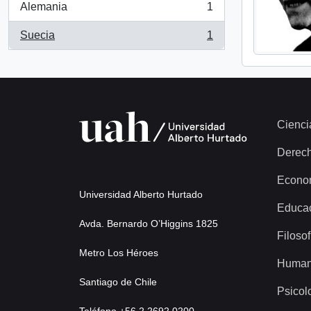
Alemania
1
, 1 results
Suecia
1
, 1 results
Cienci
Derec
Econo
Universidad Alberto Hurtado
Educa
Avda. Bernardo O’Higgins 1825
Filosof
Metro Los Héroes
Human
Santiago de Chile
Psicol