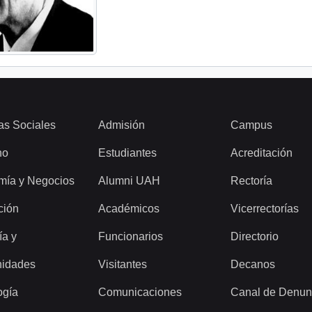
as Sociales
Admisión
Campus
ho
Estudiantes
Acreditación
mía y Negocios
Alumni UAH
Rectoría
ción
Académicos
Vicerrectorías
ía y
Funcionarios
Directorio
idades
Visitantes
Decanos
ogía
Comunicaciones
Canal de Denun