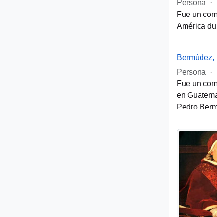
Persona
·
Fue un comp
América dur
Bermúdez, 
Persona
·
Fue un comp
en Guatema
Pedro Bermú