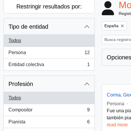
Mo
Restringir resultados por:
Regist
Remove filter:
Tipo de entidad
España
Todos
Persona
12
, 12 resultados
Opciones
Entidad colectiva
1
, 1 resultados
Profesión
Corma, Gio
Todos
Persona
·
Compositor
9
Fue una pia
, 9 resultados
también pia
Pianista
6
read more
, 6 resultados