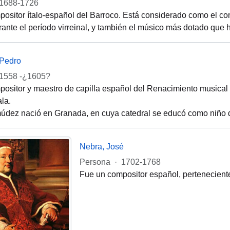
1688-1726
ositor ítalo-español del Barroco. Está considerado como el c
ante el período virreinal, y también el músico más dotado que ha
Pedro
1558 -¿1605?
ositor y maestro de capilla español del Renacimiento musical
la.
dez nació en Granada, en cuya catedral se educó como niño de
Nebra, José
Persona
·
1702-1768
Fue un compositor español, perteneciente