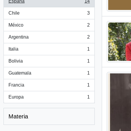
España
14
, 14 resultados
Chile
3
, 3 resultados
México
2
, 2 resultados
Argentina
2
, 2 resultados
Italia
1
, 1 resultados
Bolivia
1
, 1 resultados
Guatemala
1
, 1 resultados
Francia
1
, 1 resultados
Europa
1
, 1 resultados
Materia