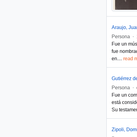
Araujo, Jua
Persona
·
Fue un músi
fue nombrad
en
…
read 
Gutiérrez d
Persona
·
Fue un comp
está consid
Su testamen
Zipoli, Do