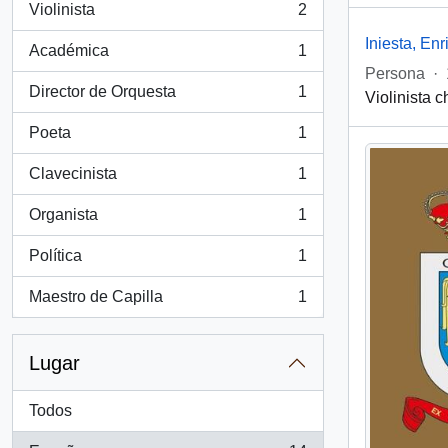
Violinista
2
, 2 resultados
Iniesta, En
Académica
1
, 1 resultados
Persona
·
Director de Orquesta
1
Violinista 
, 1 resultados
Poeta
1
, 1 resultados
Clavecinista
1
, 1 resultados
Organista
1
, 1 resultados
Política
1
, 1 resultados
Maestro de Capilla
1
, 1 resultados
Lugar
Todos