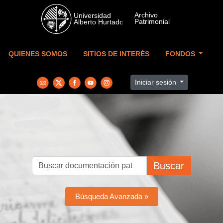
Skip to main content
QUIENES SOMOS
SITIOS DE INTERÉS
FONDOS
Iniciar sesión
Buscar
Búsqueda Avanzada »