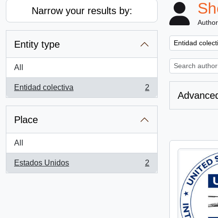
Sh
Narrow your results by:
Author
Remove filter:
Entity type
Entidad colect
All
Entidad colectiva
2
, 2 results
Advanced
Place
All
Estados Unidos
2
, 2 results