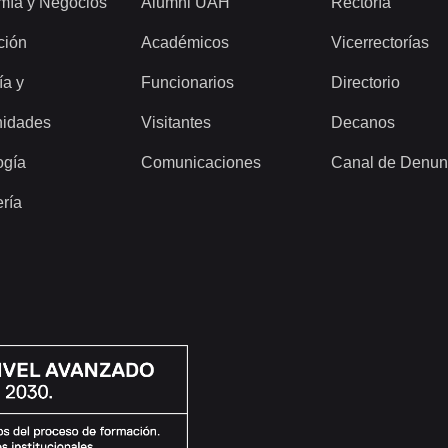
mía y Negocios
Alumni UAH
Rectoría
ción
Académicos
Vicerrectorías
ía y
Funcionarios
Directorio
idades
Visitantes
Decanos
ogía
Comunicaciones
Canal de Denun
ería