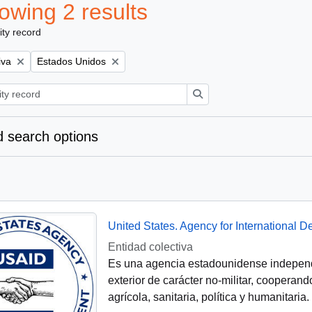
owing 2 results
ity record
Remove filter:
iva
Estados Unidos
Search
 search options
United States. Agency for International 
Entidad colectiva
Es una agencia estadounidense independi
exterior de carácter no-militar, cooperan
agrícola, sanitaria, política y humanitari