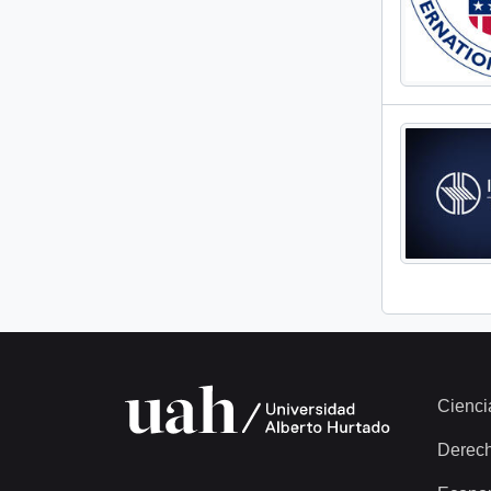
Cienci
Derec