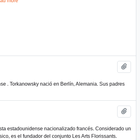
ead more
Add t
nse . Torkanowsky nació en Berlín, Alemania. Sus padres
Add t
lista estadounidense nacionalizado francés. Considerado un
sico, es el fundador del conjunto Les Arts Florissants.