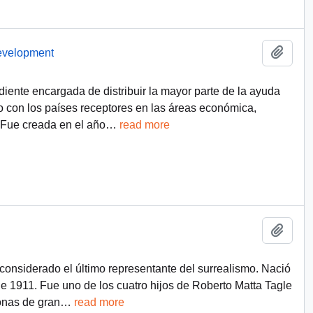
Add t
Development
ente encargada de distribuir la mayor parte de la ayuda
do con los países receptores en las áreas económica,
a. Fue creada en el año
…
read more
Add t
, considerado el último representante del surrealismo. Nació
de 1911. Fue uno de los cuatro hijos de Roberto Matta Tagle
onas de gran
…
read more