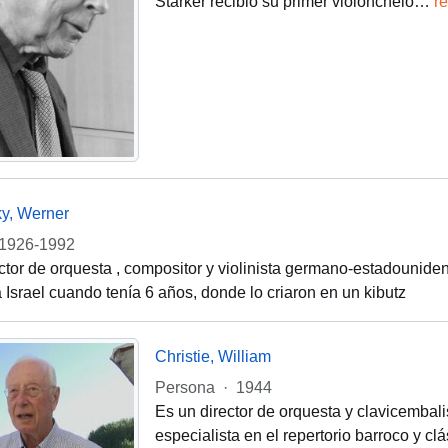
Starker recibió su primer violonchelo
…
r
y, Werner
1926-1992
ctor de orquesta , compositor y violinista germano-estadounide
 Israel cuando tenía 6 años, donde lo criaron en un kibutz
Christie, William
Persona
·
1944
Es un director de orquesta y clavicemba
especialista en el repertorio barroco y clá