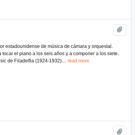
Add t
r estadounidense de música de cámara y orquestal.
ocar el piano a los seis años y a componer a los siete.
usic de Filadelfia (1924-1932)
…
read more
Add t