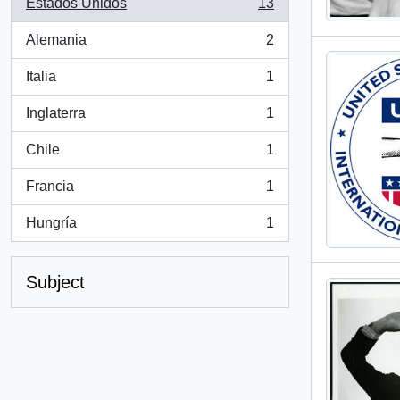
Estados Unidos
13
, 13 results
Alemania
2
, 2 results
Italia
1
, 1 results
Inglaterra
1
, 1 results
Chile
1
, 1 results
Francia
1
, 1 results
Hungría
1
, 1 results
Subject