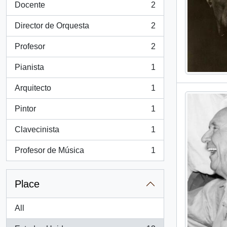
Docente
2
, 2 results
Director de Orquesta
2
, 2 results
Profesor
2
, 2 results
Pianista
1
, 1 results
Arquitecto
1
, 1 results
Pintor
1
, 1 results
Clavecinista
1
, 1 results
Profesor de Música
1
, 1 results
Place
All