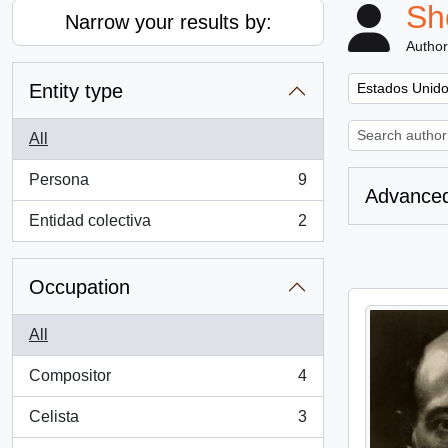
Sh
Narrow your results by:
Author
Remove filter:
Entity type
Estados Unid
All
Persona
9
, 9 results
Advanced
Entidad colectiva
2
, 2 results
Occupation
All
Compositor
4
, 4 results
Celista
3
, 3 results