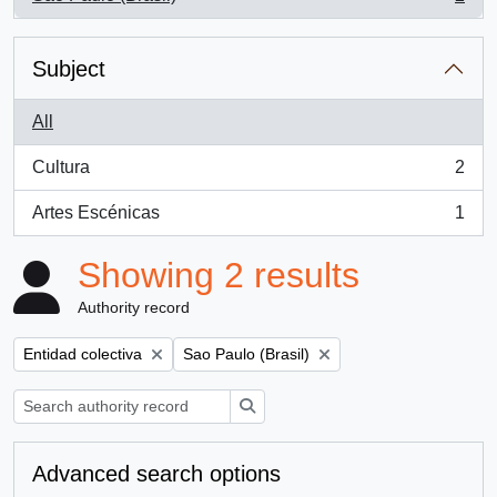
, 2 results
Subject
All
Cultura
2
, 2 results
Artes Escénicas
1
, 1 results
Showing 2 results
Authority record
Remove filter:
Remove filter:
Entidad colectiva
Sao Paulo (Brasil)
Search
Advanced search options