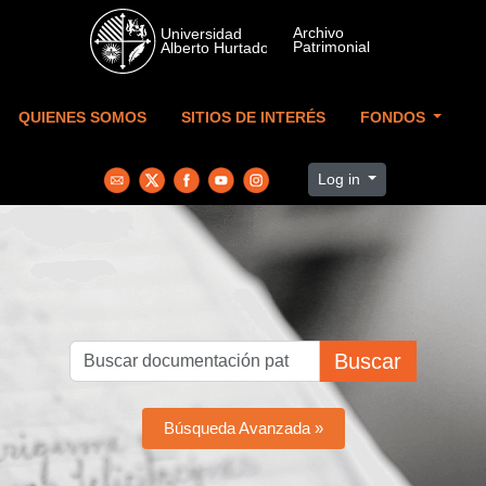
Skip to main content
QUIENES SOMOS
SITIOS DE INTERÉS
FONDOS
Log in
Buscar
Búsqueda Avanzada »