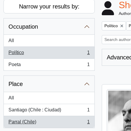
Sh
Narrow your results by:
Author
Remove filter:
R
Occupation
Político
P
All
Político
1
, 1 results
Advanced
Poeta
1
, 1 results
Place
All
Santiago (Chile : Ciudad)
1
, 1 results
Parral (Chile)
1
, 1 results