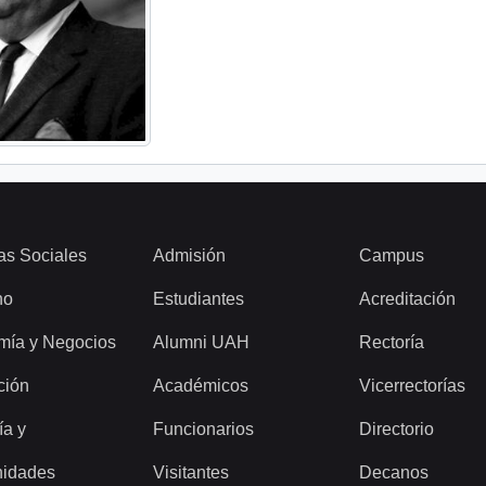
as Sociales
Admisión
Campus
ho
Estudiantes
Acreditación
mía y Negocios
Alumni UAH
Rectoría
ción
Académicos
Vicerrectorías
ía y
Funcionarios
Directorio
idades
Visitantes
Decanos