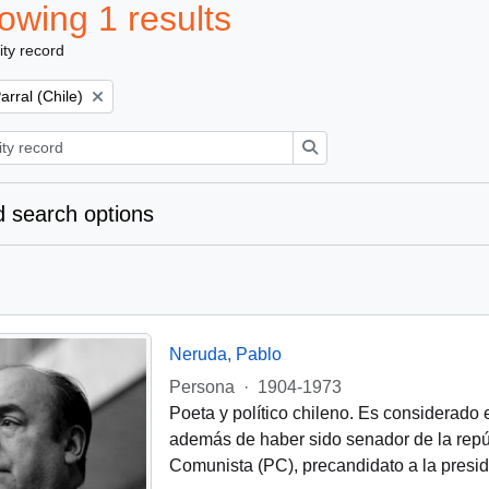
owing 1 results
ity record
emove filter:
arral (Chile)
Search
 search options
Neruda, Pablo
Persona
·
1904-1973
Poeta y político chileno. Es considerado e
además de haber sido senador de la repúb
Comunista (PC), precandidato a la presid