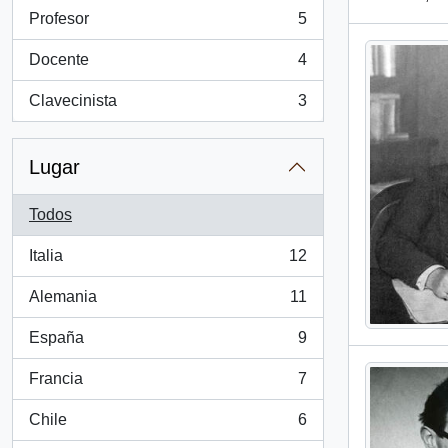
Profesor
5
, 5 resultados
Docente
4
, 4 resultados
Clavecinista
3
, 3 resultados
Lugar
Todos
Italia
12
, 12 resultados
Alemania
11
, 11 resultados
España
9
, 9 resultados
Francia
7
, 7 resultados
Chile
6
, 6 resultados