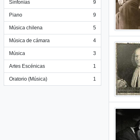
Sinfonías
9
, 9 resultados
Piano
9
, 9 resultados
Música chilena
5
, 5 resultados
Música de cámara
4
, 4 resultados
Música
3
, 3 resultados
Artes Escénicas
1
, 1 resultados
Oratorio (Música)
1
, 1 resultados