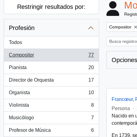
Mo
Restringir resultados por:
Regist
Remove filter:
Profesión
Compositor
Todos
Compositor
77
, 77 resultados
Opciones
Pianista
20
, 20 resultados
Director de Orquesta
17
, 17 resultados
Organista
10
, 10 resultados
Francœur, 
Violinista
8
, 8 resultados
Persona
·
Nacido en u
Musicólogo
7
, 7 resultados
contemporá
Profesor de Música
6
, 6 resultados
En 1739, s