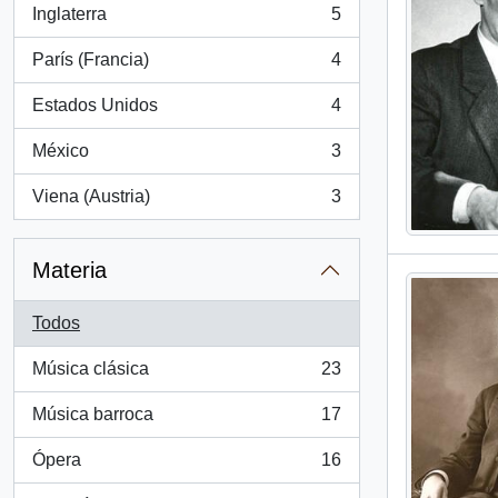
Inglaterra
5
, 5 resultados
París (Francia)
4
, 4 resultados
Estados Unidos
4
, 4 resultados
México
3
, 3 resultados
Viena (Austria)
3
, 3 resultados
Materia
Todos
Música clásica
23
, 23 resultados
Música barroca
17
, 17 resultados
Ópera
16
, 16 resultados