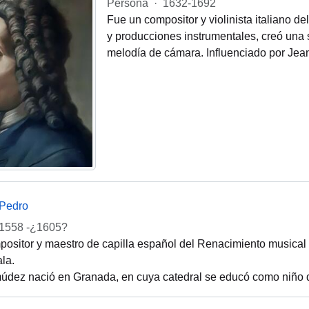
Persona
·
1632-1692
Fue un compositor y violinista italiano d
y producciones instrumentales, creó una sí
melodía de cámara. Influenciado por Jea
Pedro
1558 -¿1605?
ositor y maestro de capilla español del Renacimiento musical
la.
dez nació en Granada, en cuya catedral se educó como niño de