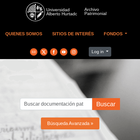
Skip to main content
QUIENES SOMOS
SITIOS DE INTERÉS
FONDOS
Log in
Buscar
Búsqueda Avanzada »