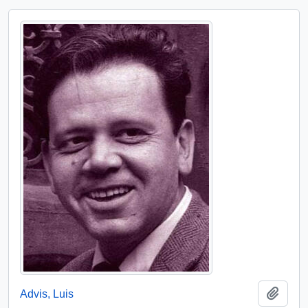
Add t
Advis, Luis