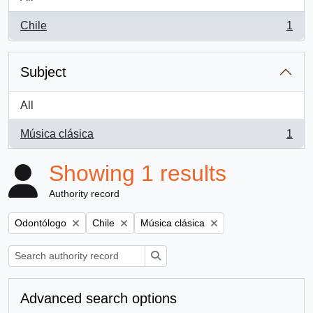
Chile
1
, 1 results
Subject
All
Música clásica
1
, 1 results
Showing 1 results
Authority record
Remove filter:
Remove filter:
Remove filter:
Odontólogo
Chile
Música clásica
Search
Advanced search options