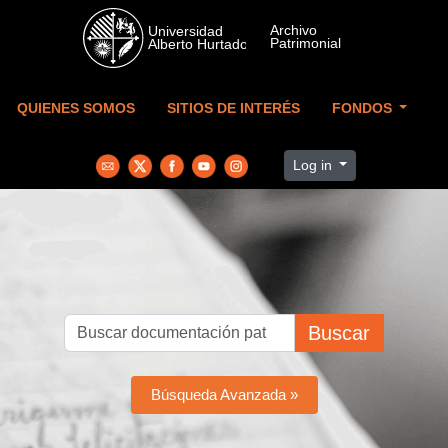
Skip to main content
QUIENES SOMOS
SITIOS DE INTERÉS
FONDOS
Log in
Buscar
Búsqueda Avanzada »