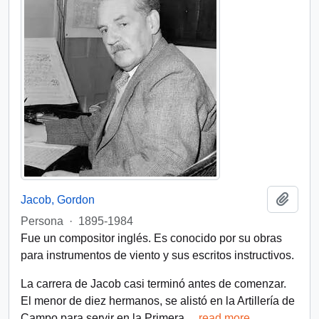
Añadi
Jacob, Gordon
Persona
·
1895-1984
Fue un compositor inglés. Es conocido por su obras
para instrumentos de viento y sus escritos instructivos.
La carrera de Jacob casi terminó antes de comenzar.
El menor de diez hermanos, se alistó en la Artillería de
Campo para servir en la Primera
…
read more