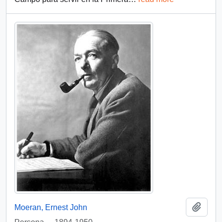
Añadi
Moeran, Ernest John