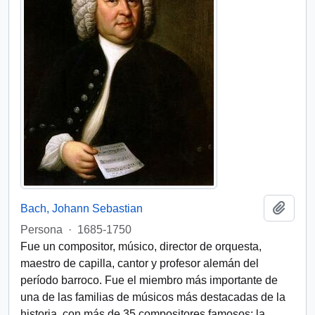
Añadi
Bach, Johann Sebastian
Persona
·
1685-1750
Fue un compositor, músico, director de orquesta,
maestro de capilla, cantor y profesor alemán del
período barroco. Fue el miembro más importante de
una de las familias de músicos más destacadas de la
historia, con más de 35 compositores famosos: la
…