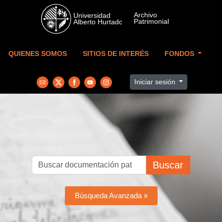
Skip to main content
QUIENES SOMOS
SITIOS DE INTERÉS
FONDOS
Iniciar sesión
Buscar
Búsqueda Avanzada »