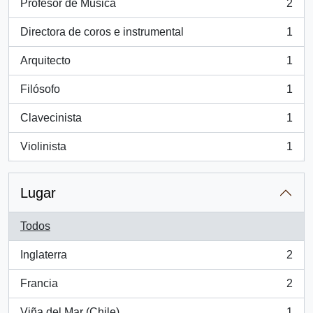
Profesor de Música
2
, 2 resultados
Directora de coros e instrumental
1
, 1 resultados
Arquitecto
1
, 1 resultados
Filósofo
1
, 1 resultados
Clavecinista
1
, 1 resultados
Violinista
1
, 1 resultados
Lugar
Todos
Inglaterra
2
, 2 resultados
Francia
2
, 2 resultados
Viña del Mar (Chile)
1