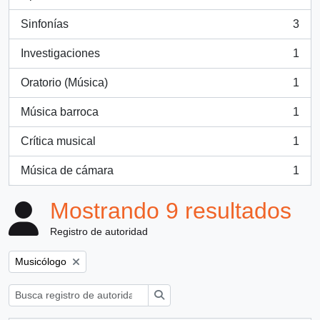
, 3 resultados
Sinfonías
3
, 3 resultados
Investigaciones
1
, 1 resultados
Oratorio (Música)
1
, 1 resultados
Música barroca
1
, 1 resultados
Crítica musical
1
, 1 resultados
Música de cámara
1
, 1 resultados
Mostrando 9 resultados
Registro de autoridad
Remove filter:
Musicólogo
Búsqueda