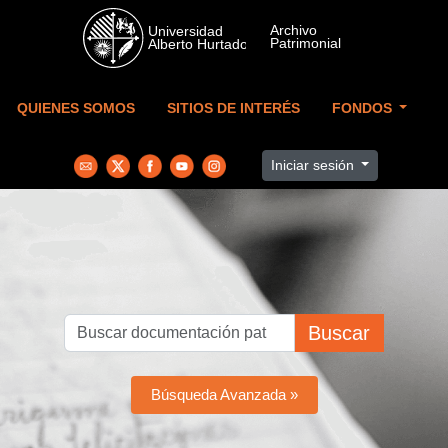
Skip to main content
QUIENES SOMOS
SITIOS DE INTERÉS
FONDOS
Iniciar sesión
Buscar
Búsqueda Avanzada »