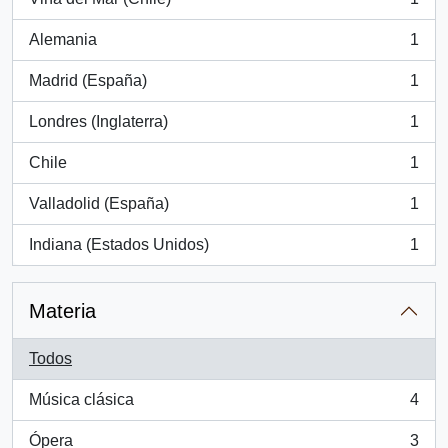
, 1 resultados
Alemania
1
, 1 resultados
Madrid (España)
1
, 1 resultados
Londres (Inglaterra)
1
, 1 resultados
Chile
1
, 1 resultados
Valladolid (España)
1
, 1 resultados
Indiana (Estados Unidos)
1
, 1 resultados
Materia
Todos
Música clásica
4
, 4 resultados
Ópera
3