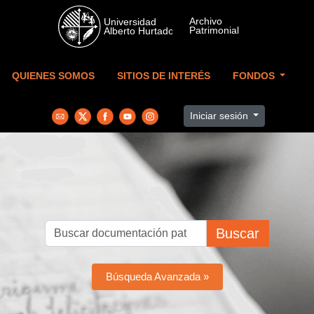
Skip to main content
QUIENES SOMOS
SITIOS DE INTERÉS
FONDOS
Iniciar sesión
Buscar
Búsqueda Avanzada »