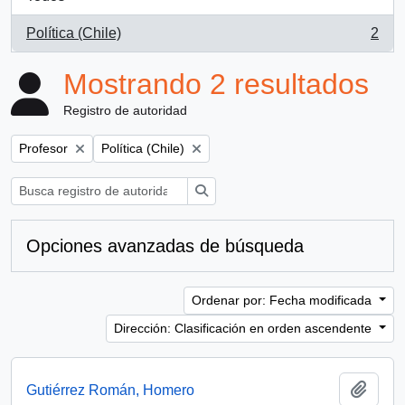
Política (Chile)
2
, 2 resultados
Mostrando 2 resultados
Registro de autoridad
Remove filter:
Remove filter:
Profesor
Política (Chile)
Búsqueda
Opciones avanzadas de búsqueda
Ordenar por: Fecha modificada
Dirección: Clasificación en orden ascendente
Añadi
Gutiérrez Román, Homero