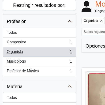
Mo
Restringir resultados por:
Regist
Remove filter:
Profesión
Organista
Todos
Compositor
1
, 1 resultados
Opciones
Organista
1
, 1 resultados
Musicólogo
1
, 1 resultados
Profesor de Música
1
, 1 resultados
Materia
Todos