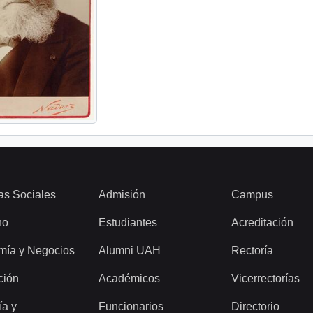
as Sociales
Admisión
Campus
ho
Estudiantes
Acreditación
mía y Negocios
Alumni UAH
Rectoría
ción
Académicos
Vicerrectorías
ía y
Funcionarios
Directorio