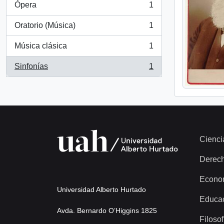
Ópera
1
, 1 resultados
Oratorio (Música)
1
, 1 resultados
Música clásica
1
, 1 resultados
Sinfonías
1
, 1 resultados
Cienci
Derec
Econo
Universidad Alberto Hurtado
Educa
Avda. Bernardo O’Higgins 1825
Filosof