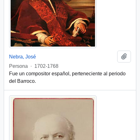
Add t
Nebra, José
Persona
·
1702-1768
Fue un compositor español, perteneciente al periodo
del Barroco.