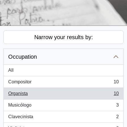
Narrow your results by:
Occupation
All
Compositor
10
, 10 results
Organista
10
, 10 results
Musicólogo
3
, 3 results
Clavecinista
2
, 2 results