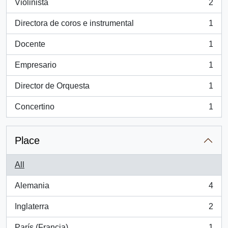
Violinista
2
, 2 results
Directora de coros e instrumental
1
, 1 results
Docente
1
, 1 results
Empresario
1
, 1 results
Director de Orquesta
1
, 1 results
Concertino
1
, 1 results
Place
All
Alemania
4
, 4 results
Inglaterra
2
, 2 results
París (Francia)
1