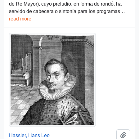
de Re Mayor), cuyo preludio, en forma de rondó, ha
servido de cabecera o sintonía para los programas
…
read more
Add t
Hassler, Hans Leo