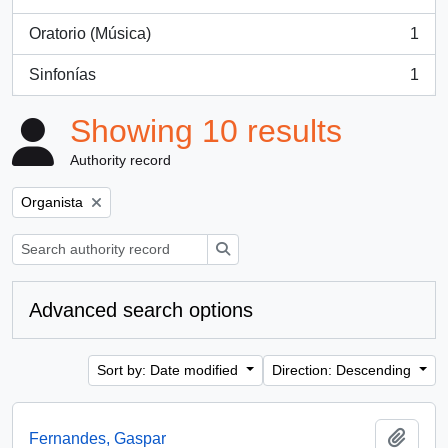
, 4 results
Oratorio (Música)
1
, 1 results
Sinfonías
1
, 1 results
Showing 10 results
Authority record
Remove filter:
Organista
Search
Advanced search options
Sort by: Date modified
Direction: Descending
Add t
Fernandes, Gaspar