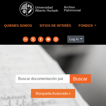
Skip to main content
QUIENES SOMOS
SITIOS DE INTERÉS
FONDOS
Log in
Buscar
Búsqueda Avanzada »