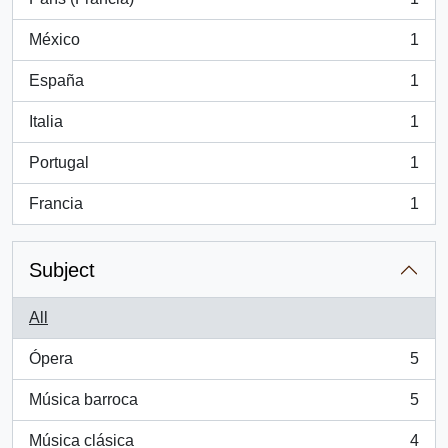
, 1 results
México
1
, 1 results
España
1
, 1 results
Italia
1
, 1 results
Portugal
1
, 1 results
Francia
1
, 1 results
Subject
All
Ópera
5
, 5 results
Música barroca
5
, 5 results
Música clásica
4