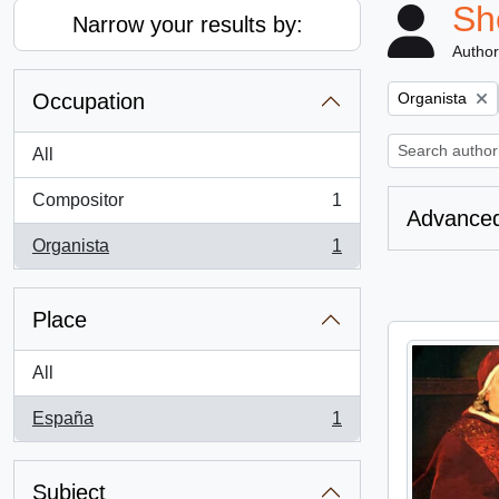
Sh
Narrow your results by:
Author
Remove filter:
Occupation
Organista
All
Compositor
1
, 1 results
Advanced
Organista
1
, 1 results
Place
All
España
1
, 1 results
Subject