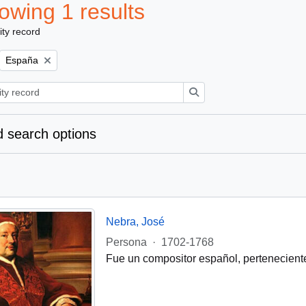
owing 1 results
ity record
Remove filter:
España
Search
 search options
Nebra, José
Persona
·
1702-1768
Fue un compositor español, perteneciente