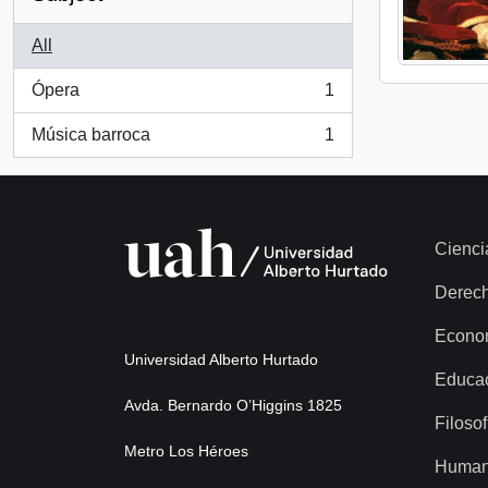
All
Ópera
1
, 1 results
Música barroca
1
, 1 results
Cienci
Derec
Econo
Universidad Alberto Hurtado
Educa
Avda. Bernardo O’Higgins 1825
Filosof
Metro Los Héroes
Human