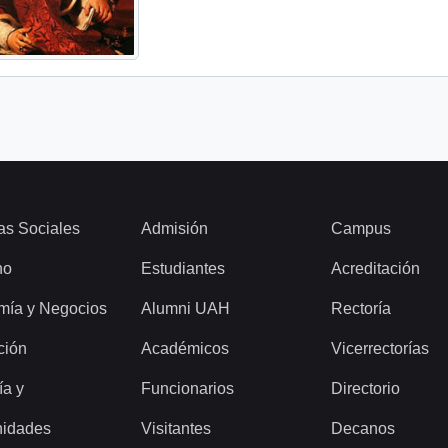
as Sociales
Admisión
Campus
ho
Estudiantes
Acreditación
mía y Negocios
Alumni UAH
Rectoría
ción
Académicos
Vicerrectorías
ía y
Funcionarios
Directorio
idades
Visitantes
Decanos