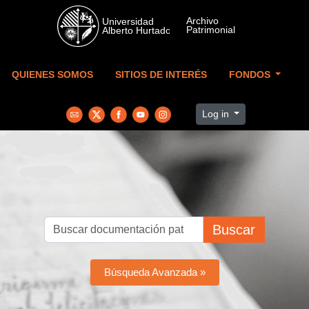
Skip to main content
QUIENES SOMOS
SITIOS DE INTERÉS
FONDOS
Log in
Buscar
Búsqueda Avanzada »