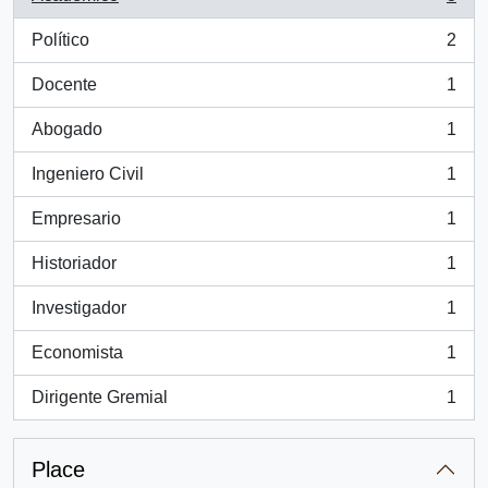
, 3 results
Político
2
, 2 results
Docente
1
, 1 results
Abogado
1
, 1 results
Ingeniero Civil
1
, 1 results
Empresario
1
, 1 results
Historiador
1
, 1 results
Investigador
1
, 1 results
Economista
1
, 1 results
Dirigente Gremial
1
, 1 results
Place