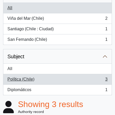
All
Viña del Mar (Chile)
2
, 2 results
Santiago (Chile : Ciudad)
1
, 1 results
San Fernando (Chile)
1
, 1 results
Subject
All
Política (Chile)
3
, 3 results
Diplomáticos
1
, 1 results
Showing 3 results
Authority record