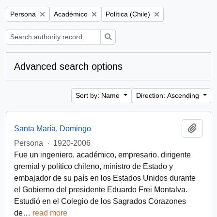
Remove filter:
Remove filter:
Remove filter:
Persona
Académico
Política (Chile)
Search
Advanced search options
Sort by: Name
Direction: Ascending
Add t
Santa María, Domingo
Persona
·
1920-2006
Fue un ingeniero, académico, empresario, dirigente
gremial y político chileno, ministro de Estado y
embajador de su país en los Estados Unidos durante
el Gobierno del presidente Eduardo Frei Montalva.
Estudió en el Colegio de los Sagrados Corazones
de
…
read more