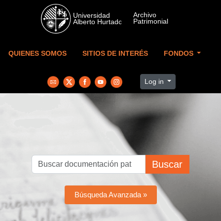
Skip to main content
QUIENES SOMOS
SITIOS DE INTERÉS
FONDOS
Log in
Buscar
Búsqueda Avanzada »