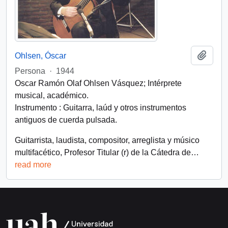
Add t
Ohlsen, Óscar
Persona
·
1944
Oscar Ramón Olaf Ohlsen Vásquez; Intérprete
musical, académico.
Instrumento : Guitarra, laúd y otros instrumentos
antiguos de cuerda pulsada.
Guitarrista, laudista, compositor, arreglista y músico
multifacético, Profesor Titular (r) de la Cátedra de
…
read more