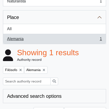
Naturalista
1
, 1 results
Place
All
Alemania
1
, 1 results
Showing 1 results
Authority record
Remove filter:
Remove filter:
Filósofo
Alemania
Search
Advanced search options