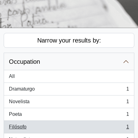
Narrow your results by:
Occupation
All
Dramaturgo
1
, 1 results
Novelista
1
, 1 results
Poeta
1
, 1 results
Filósofo
1
, 1 results