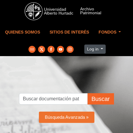
Skip to main content
QUIENES SOMOS
SITIOS DE INTERÉS
FONDOS
Log in
Buscar
Búsqueda Avanzada »