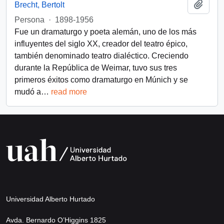
Add t
Brecht, Bertolt
Persona
·
1898-1956
Fue un dramaturgo y poeta alemán, uno de los más
influyentes del siglo XX, creador del teatro épico,
también denominado teatro dialéctico. Creciendo
durante la República de Weimar, tuvo sus tres
primeros éxitos como dramaturgo en Múnich y se
mudó a
…
read more
Universidad Alberto Hurtado
Avda. Bernardo O’Higgins 1825