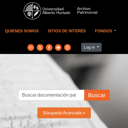
Skip to main content
QUIENES SOMOS
SITIOS DE INTERÉS
FONDOS
Log in
Buscar
Búsqueda Avanzada »