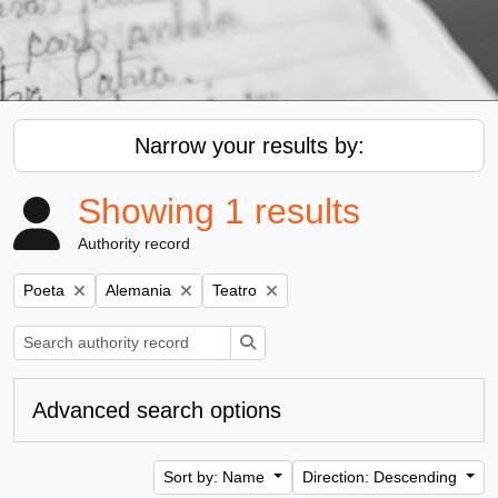
Narrow your results by:
Showing 1 results
Authority record
Remove filter:
Remove filter:
Remove filter:
Poeta
Alemania
Teatro
Search
Advanced search options
Sort by: Name
Direction: Descending