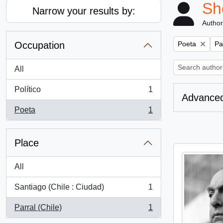
Sh
Narrow your results by:
Author
Remove filter:
Re
Occupation
Poeta
Pa
All
Político
1
, 1 results
Advanced
Poeta
1
, 1 results
Place
All
Santiago (Chile : Ciudad)
1
, 1 results
Parral (Chile)
1
, 1 results