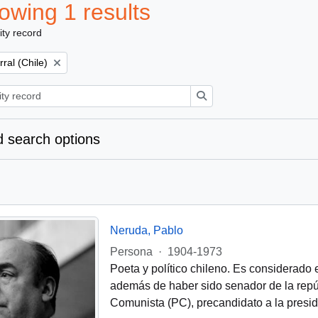
owing 1 results
ity record
move filter:
rral (Chile)
Search
 search options
Neruda, Pablo
Persona
·
1904-1973
Poeta y político chileno. Es considerado e
además de haber sido senador de la repúb
Comunista (PC), precandidato a la presid