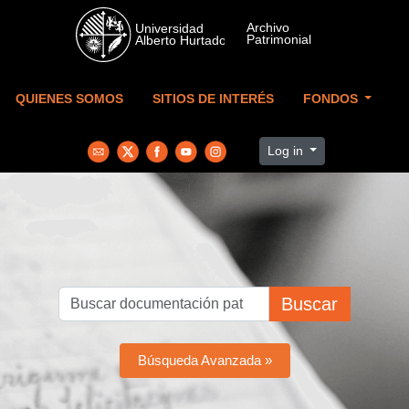
Skip to main content
QUIENES SOMOS
SITIOS DE INTERÉS
FONDOS
Log in
Buscar
Búsqueda Avanzada »